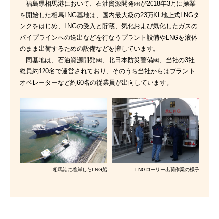
福島県相馬港において、石油資源開発㈱が2018年3月に操業
を開始した相馬LNG基地は、国内最大級の23万KL地上式LNGタ
ンクをはじめ、LNGの受入と貯蔵、気化および気化したガスの
パイプラインへの送出などを行なうプラント設備やLNGを液体
のまま出荷するための設備などを擁しています。
同基地は、石油資源開発㈱、北日本防災警備㈱、当社の3社
総員約120名で運営されており、そのうち当社からはプラント
オペレーターなど約60名の従業員が出向しています。
相馬港に着岸したLNG船
LNGローリー出荷作業の様子