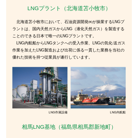
LNGプラント（北海道苫小牧市）
北海道苫⼩牧市において、⽯油資源開発㈱が操業するLNGプ
ラントは、国内天然ガスからLNG（液化天然ガス）を製造する
ことのできる日本で唯一のLNGプラントです。
LNG内航船からLNGタンクへの受⼊作業、LNGの気化‧送ガス
作業を加えたLNG製造および出荷に係る⼀貫した業務を当社の
優れた技術を持つ従業員が遂行しています。
LNG作液設備
LNG内航船
相馬LNG基地（福島県相馬郡新地町）